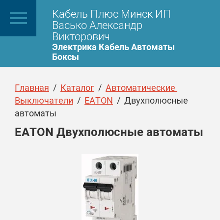
Кабель Плюс Минск ИП
Васько Александр
Викторович
Электрика Кабель Автоматы
Боксы
Главная
  /  
Каталог
  /  
Автоматические 
Выключатели
  /  
EATON
  /  Двухполюсные 
автоматы
EATON Двухполюсные автоматы